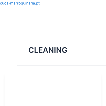
Skip
cuca-marroquinaria.pt
to
content
CLEANING